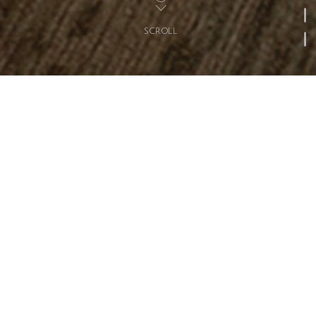
SCROLL
MESSAGE
メッセージ
秋田から世界へ
安心が持てる空間、煌びやかな空間、時
代のある空間…
木工製品の製造を起源として、国内各地