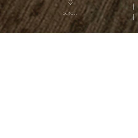
SCROLL
MESSAGE
メッセージ
秋田から世界へ
安心が持てる空間、煌びやかな空間、時
代のある空間…
木工製品の製造を起源として、国内各地