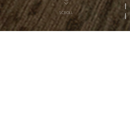
SCROLL
MESSAGE
メッセージ
秋田から世界へ
安心が持てる空間、煌びやかな空間、時
代のある空間…
木工製品の製造を起源として、国内各地