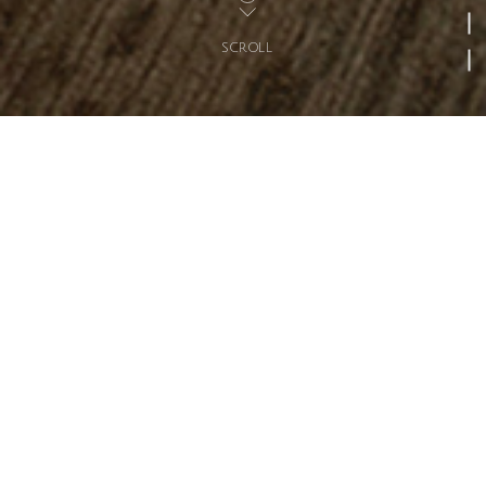
SCROLL
MESSAGE
メッセージ
秋田から世界へ
安心が持てる空間、煌びやかな空間、時
代のある空間…
木工製品の製造を起源として、国内各地